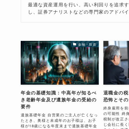
最適な資産運用を行い、高い利回りを追求す
し、証券アナリストなどの専門家のアドバ
金融・投資
年金の基礎知識：中高年が知るべ
退職金の税
き老齢年金及び遺族年金の受給の
恐怖とその
要件
終身雇用を前
の可能性 終
遺族基礎年金 自営業のご主人が亡くなっ
税制が改正さ
たとき、奥様と未成年のお子様は、お子
じ会社に長く
様が18歳になる年度末まで遺族基礎年金