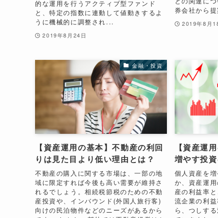
との関連につ
的な運用を行うアクティブ型ファンド
券会社から提案
と、特定の指数に連動して値動きするよ
うに機械的に調整され...
2019年8月1
2019年8月24日
金融・投資
【資産運用の基本】不動産の利回
【資産運用
りは見た目より低い理由とは？
増やす投資
不動産の購入に関する市場は、一部の地
個人資産を増
域に限定すれば今後も高い需要が維持さ
か、資産運用
れるでしょう。相続税節税のための不動
産の利益率と
産投資や、インバウンド(外国人旅行客)
流企業の利益
向けの民泊物件などのニーズがあるから
ら、つしする