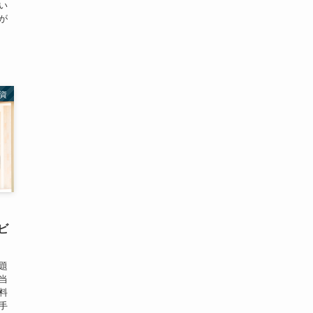
い
が
資
ビ
題
当
料
手