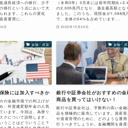
低成長経済への移行、少子
（令和3年）3月末には前年同期比+2.
の移行という点において大
の2,005兆円となり、過去最高額とな
られます。これらの変化
ました。このうち、現預金が1,088兆
産運用に...
で、全体の54%を占めています...
24日
2022年10月24日
金融・投資
金融・投
保険には加入すべきか
銀行や証券会社がおすすめの金
商品を買ってはいけない！
カの金融市場での利上げが
め、外貨建変額年金の人気
銀行や証券会社は、手数料の高い金融
ています。今回は、為替リ
品を積極的に販売しています。資産形
スクについて説明します。
や資産管理のために、どのような運用
いうことはどういうこと？
行うべきでしょうか。金融機関を過度
でも購入や売却を外貨で行