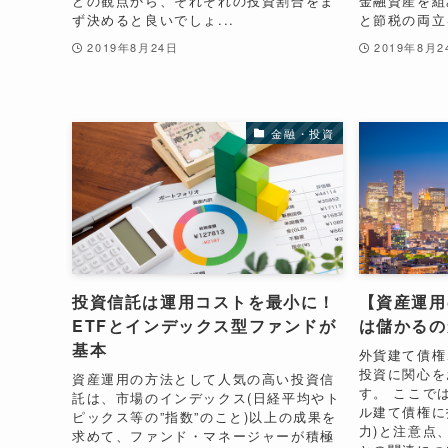
どの観点から、それぞれの投資割合をま
金融資産を組
ず決めると良いでしょ...
と節税の両立を
2019年8月24日
2019年8月2
金融・投資
投資信託は運用コストを最小に！
【資産運用
ETFとインデックス型ファンドが
は儲かるの
基本
外貨建て債権
投資に関心を
資産運用の方法として人気の高い投資信
す。 ここで
託は、市場のインデックス(日経平均やト
ル建て債権に
ピックス等の”指数”のこと)以上の成果を
力)と注意点
求めて、ファンド・マネージャーが積極