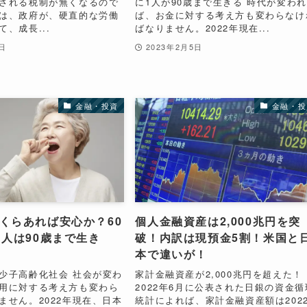
される税制が無くなるので
に1人が90歳まで生きる 時代が変われ
は、政府が、硬直的な労働
ば、お金に対する考え方も変わらなけ
、成長...
ばなりません。2022年現在...
8日
2023年2月5日
金融・投資
金融・投
くらあれば安心か？60
個人金融資産は2,000兆円を突
1人は90歳まで生き
破！内訳は現預金5割！米国と
本で違いが！
少子高齢化社会 社会が変わ
家計金融資産が2,000兆円を超えた！
用に対する考え方も変わら
2022年6月に公表された日銀の資金循
ません。2022年現在、日本
統計によれば、家計金融資産額は202