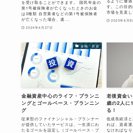
るように優遇
を受け取ることができます。 国民年金の
す。この目的
第1号被保険者が亡くなったときのお金
市場を見直して
は3種類 自営業者などの第1号被保険者
が亡くなった場合、遺...
2023年6月
2024年4月27日
金融・投資
金融資産中心のライフ・プランニ
老後資金い
ングとゴールベース・プランニン
歳の2人に
グ
る！
従来型のファイナンシャル・プランナー
低成長経済と
が提供していたサービスは、一生涯にわ
れば、資産運
たるゴールを設定し（ゴールベース・プ
なければなり