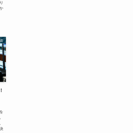
り
か
資
！
を
。
、
決