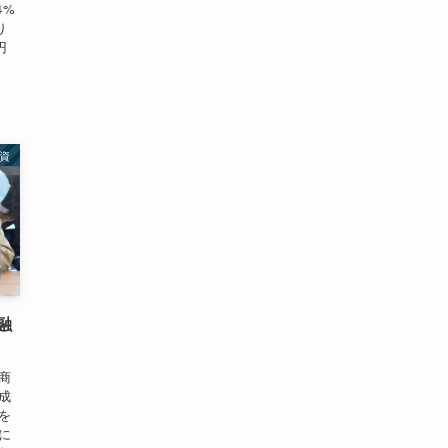
4%
り
円
資
融
商
成
を
に