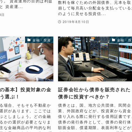
う。 資産運用の目的は利益
数料を稼ぐための外国債券、元本を取
 資産運...
崩して毎月高い分配金を支払っている
のように見せる投資信...
8日
2019年8月10日
金融・投資
金融・投
の基本】投資対象の金
証券会社から債券を販売された
う選ぶ！
債券に投資すべきか？
る場合、そもそも不動産か
債券とは、国、地方公共団体、民間企
選択があります。ここでは
業、外国政府などが、投資家から資金
ぶとしましょう。どの金融
借り入れる際に発行する借用証書です
るかの選択が必要となりま
債券の発行条件として、債券の発行体
主な金融商品の平均的な利
額面金額、償還期限、表面利率などが