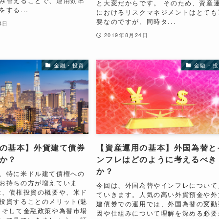
み替えることで、運用効率
と大変だからです。 そのため、資産
する...
におけるリスクマネジメントはとても
要なのですが、同時タ...
4日
2019年8月24日
金融・投資
金融・投
の基本】外貨建て債券
【資産運用の基本】外国為替と
か？
ンフレはどのように考えるべき
か？
、特に米ドル建て債権への
お持ちの方が増えていま
今回は、外国為替やインフレについて
は、債権投資の概要や、米ド
ていきます。人気の高い外貨預金や外
投資することのメリット(魅
建債券での運用では、外国為替の変動
、そして金融政策や為替市場
因や仕組みについて理解を深める必要