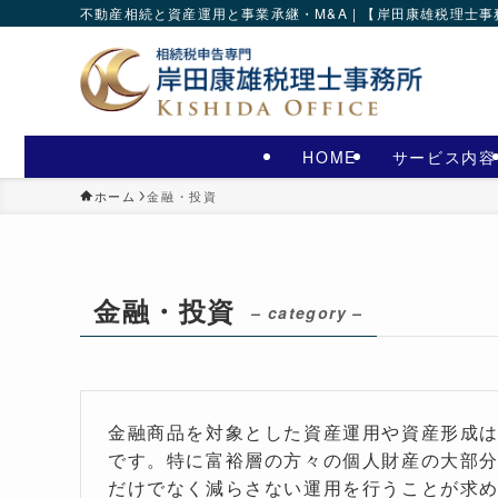
不動産相続と資産運用と事業承継・M&A | 【岸田康雄税理士
HOME
サービス内容
ホーム
金融・投資
金融・投資
– category –
金融商品を対象とした資産運用や資産形成
です。特に富裕層の方々の個人財産の大部
だけでなく減らさない運用を行うことが求