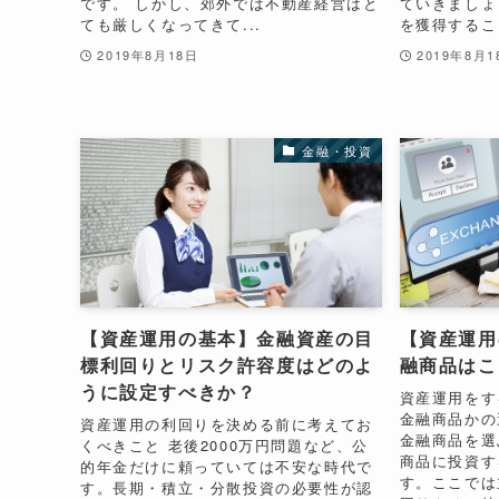
です。 しかし、郊外では不動産経営はと
ていきましょ
ても厳しくなってきて...
を獲得すること
2019年8月18日
2019年8月1
金融・投資
【資産運用の基本】金融資産の目
【資産運用
標利回りとリスク許容度はどのよ
融商品はこ
うに設定すべきか？
資産運用をす
金融商品かの
資産運用の利回りを決める前に考えてお
金融商品を選
くべきこと 老後2000万円問題など、公
商品に投資す
的年金だけに頼っていては不安な時代で
す。ここでは
す。長期・積立・分散投資の必要性が認