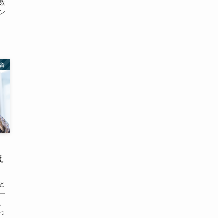
数
ン
資
え
と
一
、
っ