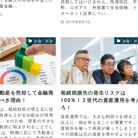
信頼してはいけません。投資信託、手
金融...
料、ロボアド、外貨建て生命保険、イ
ターネット証券につい...
5日
2019年9月1日
金融・投資
金融・投
動産を売却して金融商
相続税損失の発生リスクは
べき理由！
100％！２世代の資産運用を考
ろ！
は、相続財産が増えるに従
自体も上がる仕組みが採用
資産運用では、大きな利回りを得るこ
。 そのため、資産の大きな
以上に、損を抑えることが重要です。
負担に悩まされることでし
度損失を被って原資が減ってしまうと
では、時期に応じて不動産と
その回復は元の資産を増やすよりもず