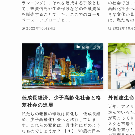
ランニング）、それを達成する手段とし
の社会では、
て、投資信託や生命保険などの金融資産
高齢化社会へ
を販売することでした。ここでのゴール
きな変化が見
ベース・アプローチと...
は、私たちの資
2022年10月24日
2022年10月
金融・投資
低成長経済、少子高齢化社会と格
外貨建生命
差社会の進展
近年、アメリ
進んでいるた
私たちの老後の環境は変化し、低成長経
が高まってき
済、少子高齢化社会へと移行していま
スクと市場リ
す。これらの変化は、具体的にどのよう
外貨を買うと
なものでしょうか？ 【１】 60歳の日本
金融商品の中