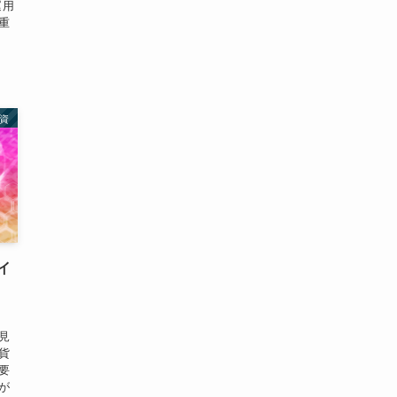
運用
重
資
イ
見
貨
要
が