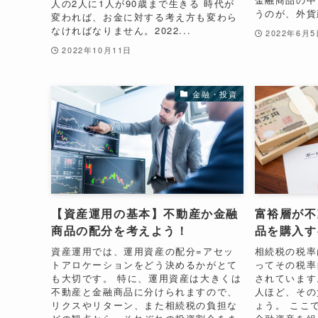
人の2人に1人が90歳まで生きる 時代が
うのが、外貨建
変われば、お金に対する考え方も変わら
なければなりません。2022...
2022年6月
2022年10月11日
金融・投資
【資産運用の基本】不動産か金融
富裕層が不
商品の配分を考えよう！
品を購入す
資産運用では、運用資産の配分=アセッ
相続税の税率
トアロケーションをどう決めるかがとて
ってその税率
も大切です。 特に、運用資産は大きくは
されています
不動産と金融商品に分けられますので、
人ほど、その
リクスやリターン、また相続税の負担な
ょう。 ここ