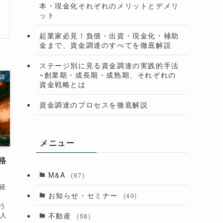
本・現金化それぞれのメリットとデメリ
ット
起業家必見！負債・出資・現金化・補助
金まで、資金調達のすべてを徹底解説
ステージ別に見る資金調達の実践的手法
~創業期・成長期・成熟期、それぞれの
資
資金戦略とは
資金調達のプロセスを徹底解説
メニュー
格
M&A
(67)
経
お知らせ・セミナー
(40)
う
2人
不動産
(58)