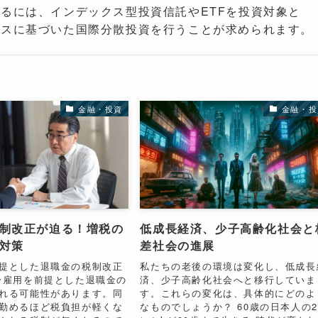
るには、インデックス型投資信託やETFを投資対象と
イスに基づいた国際分散投資を行うことが求められます。
金融・投資
金融・投
制改正が迫る！増税の
低成長経済、少子高齢化社会と
対策
差社会の進展
提とした退職金の税制改正
私たちの老後の環境は変化し、低成長
身雇用を前提とした退職金の
済、少子高齢化社会へと移行していま
れる可能性があります。同
す。これらの変化は、具体的にどのよ
勤めるほど税負担が軽くな
なものでしょうか？ 60歳の日本人の