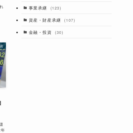
れ
事業承継
(123)
資産・財産承継
(107)
金融・投資
(30)
資
日
環
2年