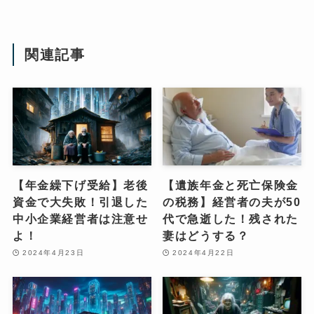
関連記事
【年金繰下げ受給】老後
【遺族年金と死亡保険金
資金で大失敗！引退した
の税務】経営者の夫が50
中小企業経営者は注意せ
代で急逝した！残された
よ！
妻はどうする？
2024年4月23日
2024年4月22日