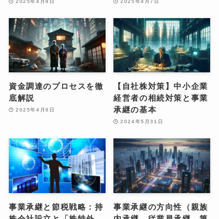
2025年4月8日
2025年4月7日
資金調達のプロセスを徹
【自社株対策】中小企業
底解説
経営者の相続対策と事業
承継の基本
2025年4月6日
2024年5月31日
事業承継と節税戦略：持
事業承継の方向性（親族
株会社設立と「株特外
内承継、従業員承継、第