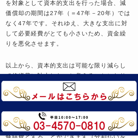
を対象として資本的支出を行った場合、減
価償却の期間は27年（＝47年－20年）では
なく47年です。それゆえ、大きな支出に対
して必要経費がとても小さいため、資金繰
りを悪化させます。
以上から、資本的支出は可能な限り減らし
て修繕費に計上したいと考えることになり
ます。この点、判定が難しいため、実務上
は「形式基準」（所得税基本通達37-12、
13）によって判定することになります。こ
の基準によれば、仮に資本的支出に該当し
たとしても、20万円未満の場合は、すべて
修繕費とすることができます（分割払いを