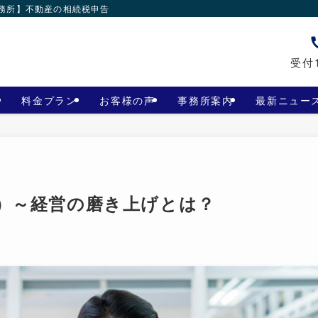
事務所】不動産の相続税申告
受付1
料金プラン
お客様の声
事務所案内
最新ニュー
２）～経営の磨き上げとは？