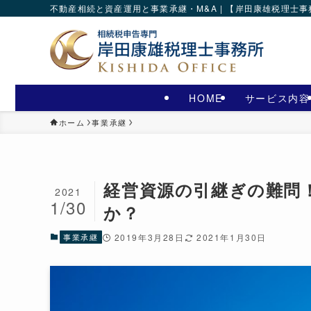
不動産相続と資産運用と事業承継・M&A | 【岸田康雄税理士
HOME
サービス内容
ホーム
事業承継
経営資源の引継ぎの難問
2021
1/30
か？
事業承継
2019年3月28日
2021年1月30日