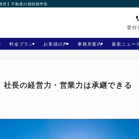
事務所】不動産の相続税申告
受付1
料金プラン
お客様の声
事務所案内
最新ニュー
！社長の経営力・営業力は承継できる