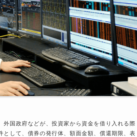
、外国政府などが、投資家から資金を借り入れる際
件として、債券の発行体、額面金額、償還期限、表