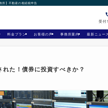
事務所】不動産の相続税申告
受付1
料金プラン
お客様の声
事務所案内
最新ニュー
された！債券に投資すべきか？