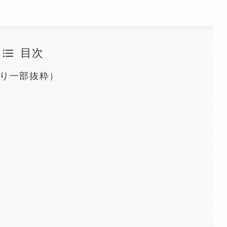
目次
り一部抜粋）
悟