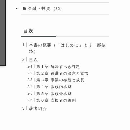
金融・投資
(30)
目次
本書の概要（「はじめに」より一部抜
粋）
目次
第１章 解決すべき課題
第２章 後継者の決意と覚悟
第３章 事業の存続と成長
第４章 親族内承継
第５章 親族外承継
第６章 支援者の役割
著者紹介