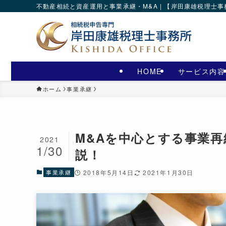
不動産相続と資産運用と事業承継・M&A | 【岸田康雄税理士
HOME
サービス内容
ホーム
事業承継
M&Aを中心とする事業
2021
1/30
説！
事業承継
2018年5月14日
2021年1月30日