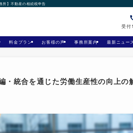
事務所】不動産の相続税申告
受付1
料金プラン
お客様の声
事務所案内
最新ニュー
再編・統合を通じた労働生産性の向上の