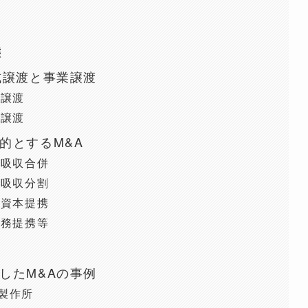
態
式譲渡と事業譲渡
式譲渡
業譲渡
的とするM&A
の吸収合併
の吸収分割
の資本提携
業務提携等
したM&Aの事例
製作所