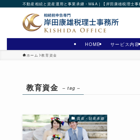
不動産相続と資産運用と事業承継・M&A | 【岸田康雄税理士
HOME
サービス内容
ホーム
教育資金
教育資金
– tag –
資産・財産承継