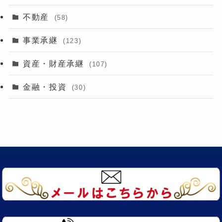
不動産
(58)
事業承継
(123)
資産・財産承継
(107)
金融・投資
(30)
HOME
サービス内容
料金プラン
お客様の声
事務所案内
最新ニュース
お問い合わせ
©
岸田康雄公認会計士税理士事務所 無断複製・転写を禁じます。